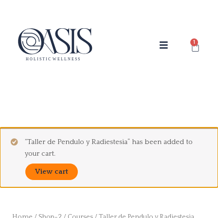
Skip
to
content
Cart
“Taller de Pendulo y Radiestesia” has been added to
your cart.
View cart
Home
/
Shop-2
/
Courses
/ Taller de Pendulo y Radiestesia