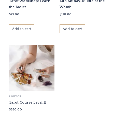
Tarot Workshop: Learn
13th Munay-Ki Rite of the
the Basics
Womb
$
77.00
$
110.00
Add to cart
Add to cart
Courses
Tarot Course Level II
$
550.00