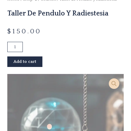
Taller De Pendulo Y Radiestesia
$
150.00
Taller
de
Pendulo
Add to cart
y
Radiestesia
quantity