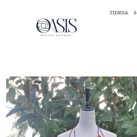
Ir
al
TIENDA
S
contenido