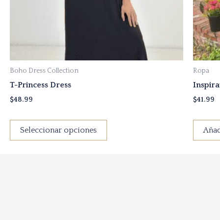
elegir
en
la
página
de
Boho Dress Collection
Ropa
producto
T-Princess Dress
Inspira
$
48.99
$
41.99
Seleccionar opciones
Añad