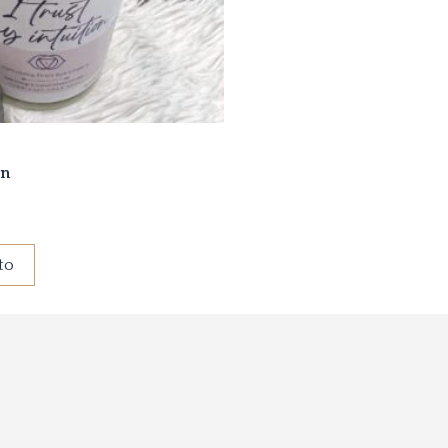
on
to