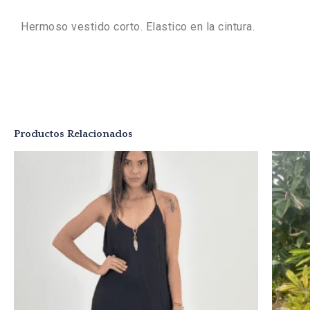
Hermoso vestido corto. Elastico en la cintura.
Productos Relacionados
Este
producto
tiene
múltiples
variantes.
Las
opciones
se
pueden