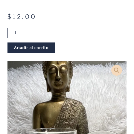
$
12.00
I
love
cantidad
Añadir al carrito