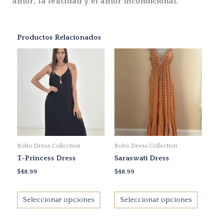
amor, la felicidad y el amor incondicional.
Productos Relacionados
Este
Este
producto
produ
tiene
tiene
múltiples
múltip
variantes.
variant
Las
Las
opciones
opcio
se
se
Boho Dress Collection
Boho Dress Collection
pueden
puede
T-Princess Dress
Saraswati Dress
elegir
elegir
en
en
$
48.99
$
48.99
la
la
página
página
Seleccionar opciones
Seleccionar opciones
de
de
producto
produ