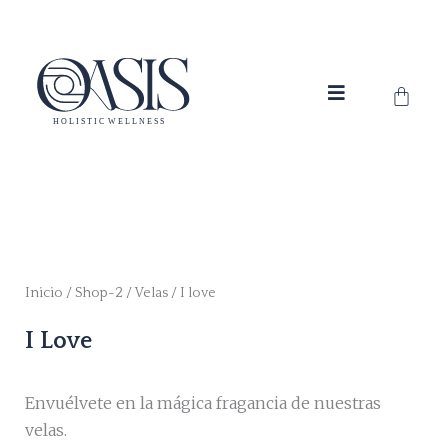
Ir
al
contenido
Carrit
Inicio
/
Shop-2
/
Velas
/ I love
I Love
Envuélvete en la mágica fragancia de nuestras
velas.