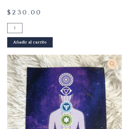
$
230.00
Hebrew
Pendulum
with
Añadir al carrito
Pendulum
included
cantidad