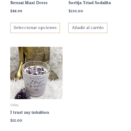
Benzai Maxi Dress
Sortija Triad Sodalita
elegir
en
$
48.99
$
130.00
la
página
Seleccionar opciones
Añadir al carrito
de
producto
Velas
I trust my intuition
$
12.00