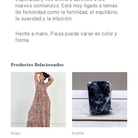
nuevos comienzos. Está muy ligado a temas
de feminidad como la fertilidad, el equilibrio,
la suavidad y la intuición.
Hecho a mano. Pieza puede variar en color y
forma.
Productos Relacionados
Este
producto
tiene
múltiples
variantes.
Las
opciones
se
Ropa
Joyeria
pueden